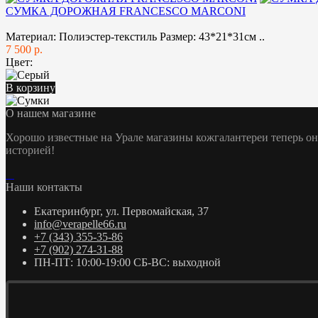
СУМКА ДОРОЖНАЯ FRANCESCO MARCONI
Материал: Полиэстер-текстиль Размер: 43*21*31см ..
7 500 р.
Цвет:
В корзину
О нашем магазине
Хорошо известные на Урале магазины кожгалантереи теперь о
историей!
Наши контакты
Екатеринбург, ул. Первомайская, 37
info@verapelle66.ru
+7 (343) 355-35-86
+7 (902) 274-31-88
ПН-ПТ: 10:00-19:00 СБ-ВС: выходной