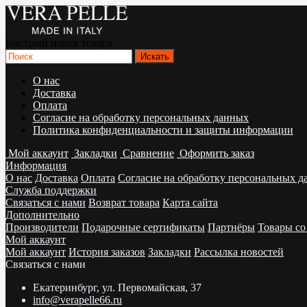
Быстрый поиск товара
О нас
Доставка
Оплата
Согласие на обработку персональных данных
Политика конфиденциальности и защиты информации
Мой аккаунт
Закладки
Сравнение
Оформить заказ
Информация
О нас
Доставка
Оплата
Согласие на обработку персональных 
Служба поддержки
Связаться с нами
Возврат товара
Карта сайта
Дополнительно
Производители
Подарочные сертификаты
Партнёры
Товары со
Мой аккаунт
Мой аккаунт
История заказов
Закладки
Рассылка новостей
Связаться с нами
Екатеринбург, ул. Первомайская, 37
info@verapelle66.ru