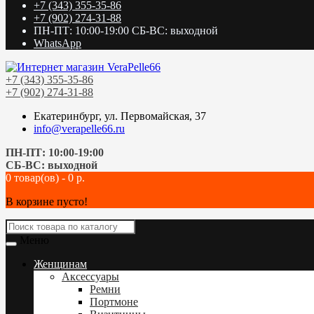
+7 (343) 355-35-86
+7 (902) 274-31-88
ПН-ПТ: 10:00-19:00 СБ-ВС: выходной
WhatsApp
+7 (343) 355-35-86
+7 (902) 274-31-88
Екатеринбург, ул. Первомайская, 37
info@verapelle66.ru
ПН-ПТ: 10:00-19:00
СБ-ВС: выходной
0 товар(ов) - 0 р.
В корзине пусто!
Меню
Женщинам
Аксессуары
Ремни
Портмоне