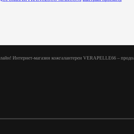
нлайн! Интернет-магазин кожгалантереи VERAPELLE66 – продол