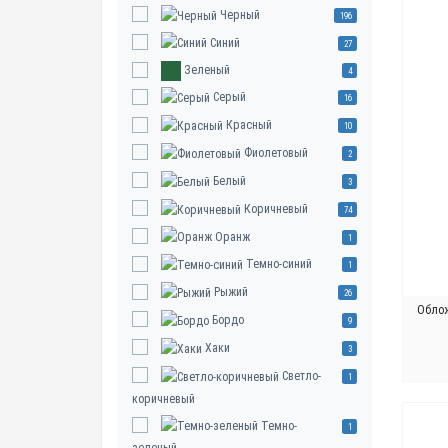
Черный
196
Синий
27
Зеленый
4
Серый
16
Красный
10
Фиолетовый
2
Белый
3
Коричневый
74
Оранж
1
Темно-синий
1
Рыжий
26
Облож
Бордо
9
Хаки
3
Светло-
1
коричневый
Темно-
1