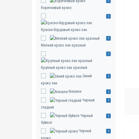
1
Коричневый кроко
1
Красно-бордовый кроко лак
1
Мелкий кроко лак красный
1
Крупный кроко лак красный
Синий
1
кроко лак
Noname
1
Черный
1
гладкий
Черный
1
буйвол
Черный
1
кроко