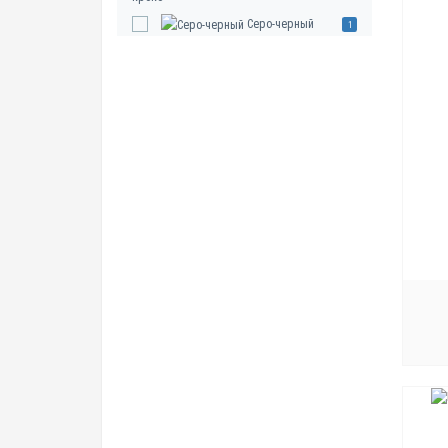
Серо-черный
1