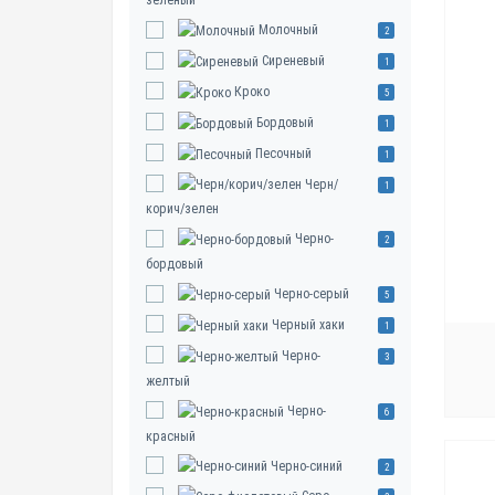
зеленый
Молочный
2
Сиреневый
1
Кроко
5
Бордовый
1
Песочный
1
Черн/
1
корич/зелен
Черно-
2
бордовый
Черно-серый
5
Черный хаки
1
Черно-
3
желтый
Черно-
6
красный
Черно-синий
2